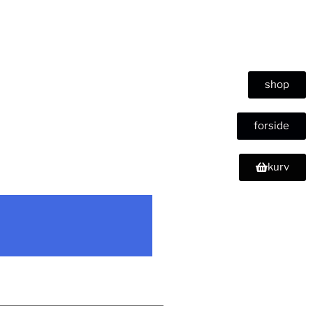
shop
forside
kurv