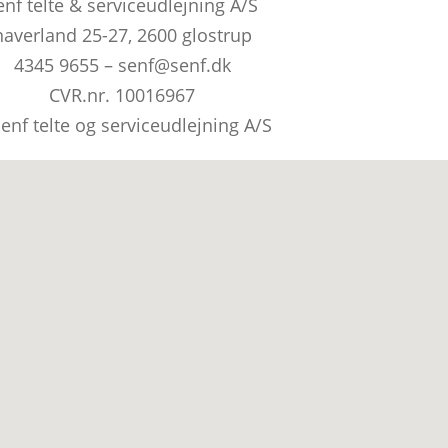
enf telte & serviceudlejning A/S
naverland 25-27, 2600 glostrup
4345 9655 – senf@senf.dk
CVR.nr. 10016967
enf telte og serviceudlejning A/S