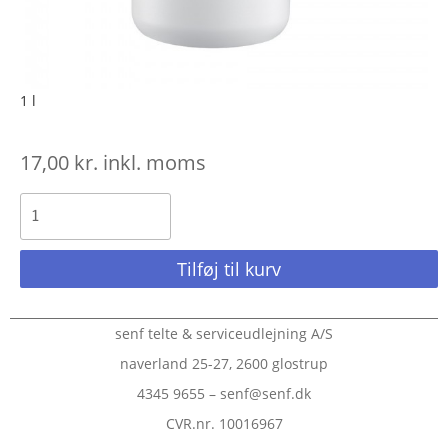
1 l
17,00
kr.
inkl. moms
Tilføj til kurv
senf telte & serviceudlejning A/S
naverland 25-27, 2600 glostrup
4345 9655 – senf@senf.dk
CVR.nr. 10016967