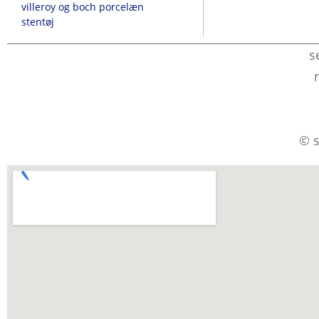
villeroy og boch porcelæn
stentøj
s
© s