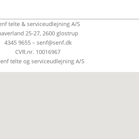
enf telte & serviceudlejning A/S
naverland 25-27, 2600 glostrup
4345 9655 – senf@senf.dk
CVR.nr. 10016967
enf telte og serviceudlejning A/S