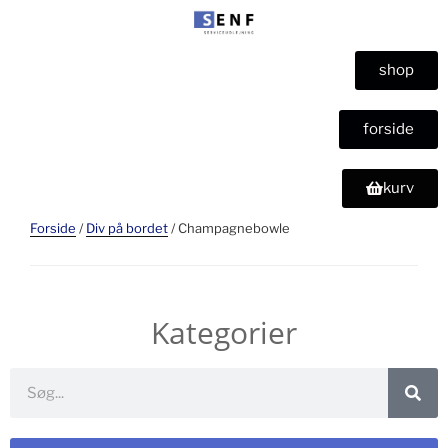
shop
forside
kurv
Forside
/
Div på bordet
/ Champagnebowle
Kategorier