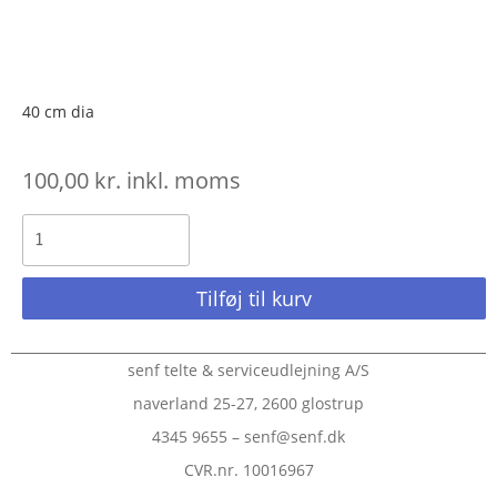
40 cm dia
100,00
kr.
inkl. moms
Tilføj til kurv
senf telte & serviceudlejning A/S
naverland 25-27, 2600 glostrup
4345 9655 – senf@senf.dk
CVR.nr. 10016967