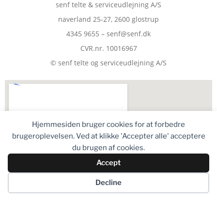
senf telte & serviceudlejning A/S
naverland 25-27, 2600 glostrup
4345 9655 – senf@senf.dk
CVR.nr. 10016967
© senf telte og serviceudlejning A/S
Hjemmesiden bruger cookies for at forbedre
brugeroplevelsen. Ved at klikke 'Accepter alle' acceptere
du brugen af cookies.
Accept
Decline