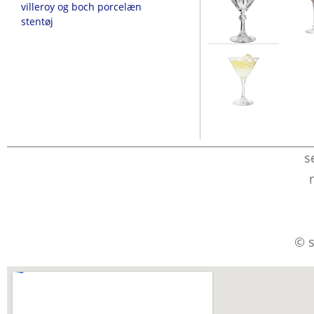
villeroy og boch porcelæn
stentøj
s
© s