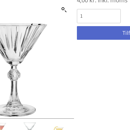
4,00
kr.
inkl. moms
Til