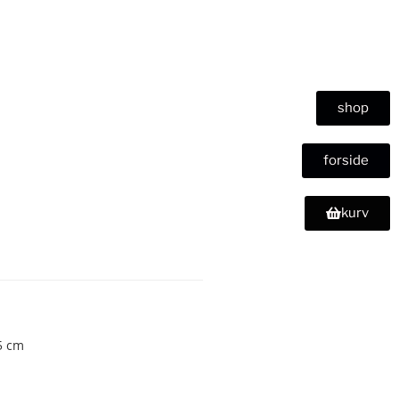
shop
forside
kurv
5 cm