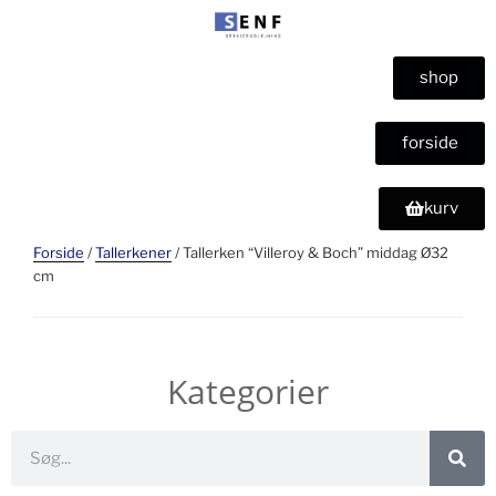
shop
forside
kurv
Forside
/
Tallerkener
/ Tallerken “Villeroy & Boch” middag Ø32
cm
Kategorier