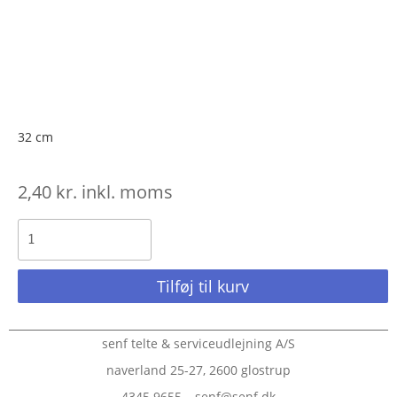
32 cm
2,40
kr.
inkl. moms
Tilføj til kurv
senf telte & serviceudlejning A/S
naverland 25-27, 2600 glostrup
4345 9655 – senf@senf.dk