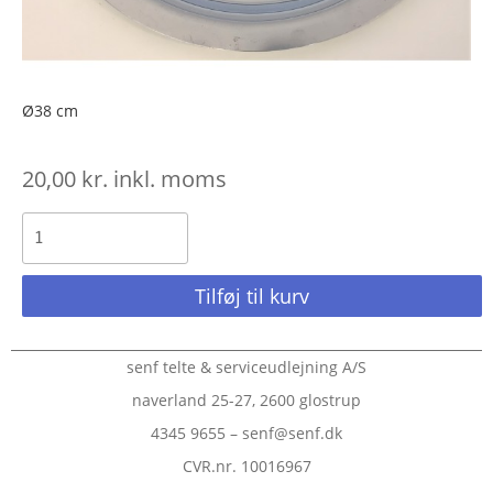
Ø38 cm
20,00
kr.
inkl. moms
Tilføj til kurv
senf telte & serviceudlejning A/S
naverland 25-27, 2600 glostrup
4345 9655 – senf@senf.dk
CVR.nr. 10016967