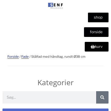
shop
forside
kurv
Forside
/
Fade
/ Stålfad med håndtag, rundt Ø38 cm
Kategorier