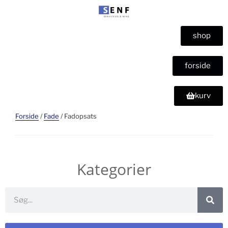
shop
forside
kurv
Forside
/
Fade
/ Fadopsats
Kategorier