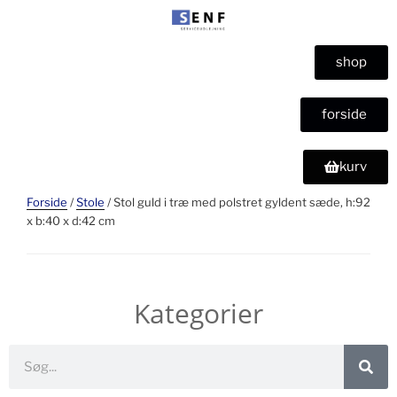
shop
forside
kurv
Forside
/
Stole
/ Stol guld i træ med polstret gyldent sæde, h:92
x b:40 x d:42 cm
Kategorier