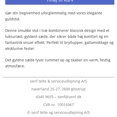
Gør din begivenhed uforglemmelig med vores elegante
guldstol.
Denne smukke stol i træ kombinerer klassisk design med et
luksuriøst, gyldent sæde, der sikrer både høj komfort og en
fantastisk visuel effekt. Perfekt til bryllupper, gallamiddage og
eksklusive fester.
Det gyldne sæde lyser rummet op og skaber en varm, festlig
atmosfære.
senf telte & serviceudlejning A/S
naverland 25-27, 2600 glostrup
4345 9655 – senf@senf.dk
CVR.nr. 10016967
© senf telte og serviceudlejning A/S