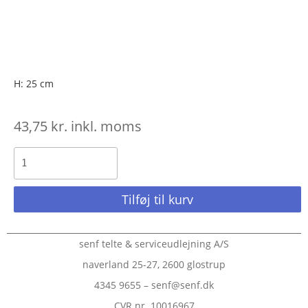
H: 25 cm
43,75
kr.
inkl. moms
Tilføj til kurv
senf telte & serviceudlejning A/S
naverland 25-27, 2600 glostrup
4345 9655 – senf@senf.dk
CVR.nr. 10016967