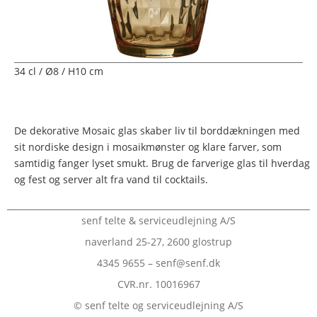
34 cl / Ø8 / H10 cm
De dekorative Mosaic glas skaber liv til borddækningen med
sit nordiske design i mosaikmønster og klare farver, som
samtidig fanger lyset smukt. Brug de farverige glas til hverdag
og fest og server alt fra vand til cocktails.
senf telte & serviceudlejning A/S
naverland 25-27, 2600 glostrup
4345 9655 – senf@senf.dk
CVR.nr. 10016967
© senf telte og serviceudlejning A/S