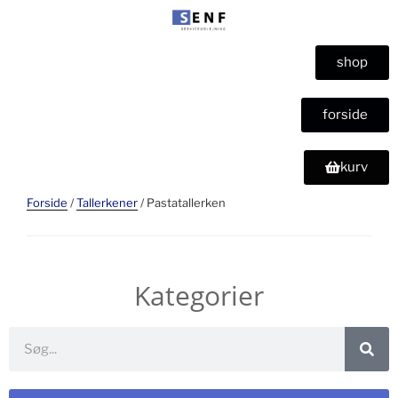
shop
forside
kurv
Forside
/
Tallerkener
/ Pastatallerken
Kategorier