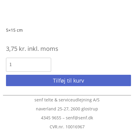
5×15 cm
3,75
kr.
inkl. moms
Tilføj til kurv
senf telte & serviceudlejning A/S
naverland 25-27, 2600 glostrup
4345 9655 – senf@senf.dk
CVR.nr. 10016967