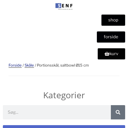
shop
forside
kurv
Forside
/
Skåle
/ Portionsskål, saltbowl Ø15 cm
Kategorier