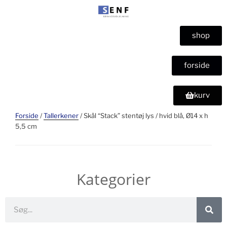
shop
forside
kurv
Forside
/
Tallerkener
/ Skål “Stack” stentøj lys / hvid blå, Ø14 x h
5,5 cm
Kategorier