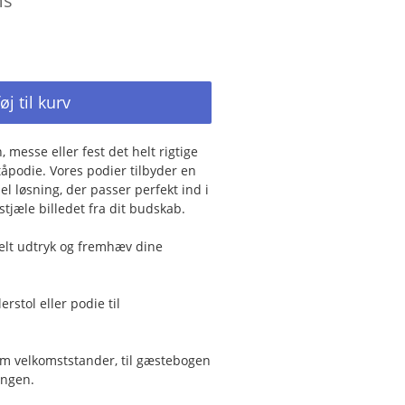
ms
føj til kurv
 messe eller fest det helt rigtige
ståpodie. Vores podier tilbyder en
el løsning, der passer perfekt ind i
tjæle billedet fra dit budskab.
elt udtryk og fremhæv dine
erstol eller podie til
m velkomststander, til gæstebogen
ingen.