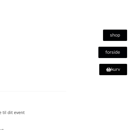
shop
forside
kurv
 til dit event