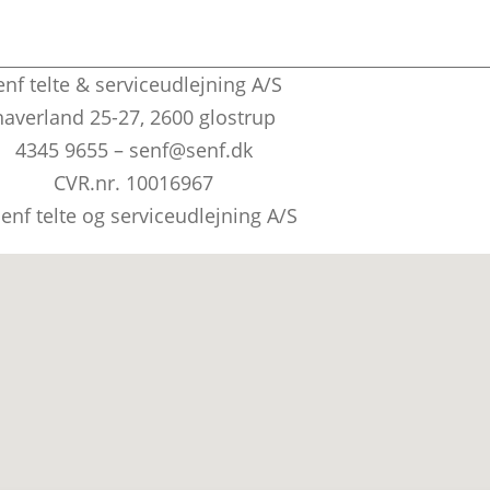
enf telte & serviceudlejning A/S
naverland 25-27, 2600 glostrup
4345 9655 – senf@senf.dk
CVR.nr. 10016967
enf telte og serviceudlejning A/S