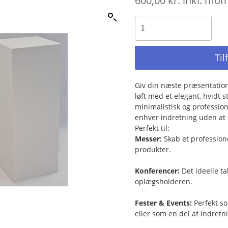
600,00
kr.
inkl. mo
Til
Giv din næste præsentation,
løft med et elegant, hvidt 
minimalistisk og profession
enhver indretning uden at s
Perfekt til:
Messer:
Skab et profession
produkter.
Konferencer:
Det ideelle tal
oplægsholderen.
Fester & Events:
Perfekt so
eller som en del af indretn