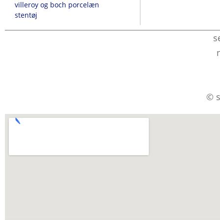
villeroy og boch porcelæn
stentøj
s
© s