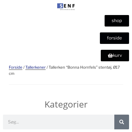
shop
forside
kurv
Forside
/
Tallerkener
/ Tallerken “Bonna Hornfels” stentøj, Ø17
cm
Kategorier